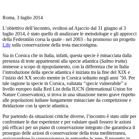
Roma, 3 luglio 2014
L’obiettivo dell’incontro, svoltosi ad Ajaccio dal 31 giugno al 3
luglio 2014, è stato quello di analizzare le metodologie e gli approcci
della Federatiòn corsa la quale - nel 2003 - ha promosso un progetto
Life
sulla conservazione della trota macrostigma.
Sia in Corsica che in Italia, infatti, questa specie è minacciata dalla
presenza di trote appartenenti alla specie atlantica (
Salmo trutta
)
immesse a scopo di ripopolamento, con la differenza che in Italia
l’introduzione della specie atlantica è iniziata tra la fine del XIX e
l’inizio del XX secolo mentre in Corsica soltanto negli anni ’50. Per
tale ragione la specie in Corsica, valutata
“specie
vulnerabile” a
livello europeo dalla Red List della IUCN (International Union for
Nature Conservation), si trova in una situazione meno grave rispetto
alle popolazioni italiane lungamente minacciate da competizione e
ibridazione con la specie atlantica.
Pur partendo da situazioni critiche diverse, l’incontro è stato utile per
confrontare le due esperienze e per valutare quali fossero le azioni
più efficaci per un piano di conservazione integrato che garantisca il
proseguo delle azioni di conservazione della trota mediterranea,
assicurandone la sopravvivenza in entrambe le aree. Il progetto in