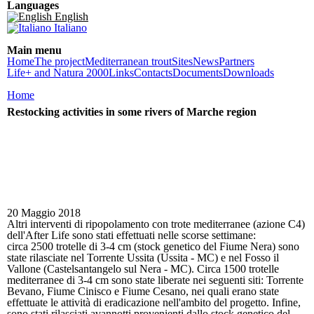
Languages
Skip to
English
main
Italiano
content
Main menu
Home
The project
Mediterranean trout
Sites
News
Partners
Life+ and Natura 2000
Links
Contacts
Documents
Downloads
You are here
Home
Restocking activities in some rivers of Marche region
20 Maggio 2018
Altri interventi di ripopolamento con trote mediterranee (azione C4)
dell'After Life sono stati effettuati nelle scorse settimane:
circa 2500 trotelle di 3-4 cm (stock genetico del Fiume Nera) sono
state rilasciate nel Torrente Ussita (Ussita - MC) e nel Fosso il
Vallone (Castelsantangelo sul Nera - MC). Circa 1500 trotelle
mediterranee di 3-4 cm sono state liberate nei seguenti siti: Torrente
Bevano, Fiume Cinisco e Fiume Cesano, nei quali erano state
effettuate le attività di eradicazione nell'ambito del progetto. Infine,
sono stati rilasciati avannotti provenienti dallo stock genetico del